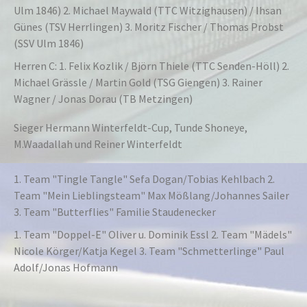
Ulm 1846) 2. Michael Maywald (TTC Witzighausen) / Ihsan
Günes (TSV Herrlingen) 3. Moritz Fischer / Thomas Probst
(SSV Ulm 1846)
Herren C: 1. Felix Kozlik / Björn Thiele (TTC Senden-Höll) 2.
Michael Grässle / Martin Gold (TSG Giengen) 3. Rainer
Wagner / Jonas Dorau (TB Metzingen)
Sieger Hermann Winterfeldt-Cup, Tunde Shoneye,
M.Waadallah und Reiner Winterfeldt
1. Team "Tingle Tangle" Sefa Dogan/Tobias Kehlbach 2.
Team "Mein Lieblingsteam" Max Mößlang/Johannes Sailer
3. Team "Butterflies" Familie Staudenecker
1. Team "Doppel-E" Oliver u. Dominik Essl 2. Team "Mädels"
Nicole Körger/Katja Kegel 3. Team "Schmetterlinge" Paul
Adolf/Jonas Hofmann