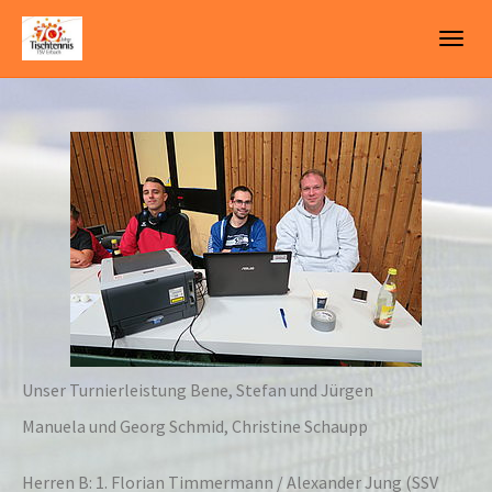
Skip
to
Togg
main
navig
content
Unser Turnierleistung Bene, Stefan und Jürgen
Manuela und Georg Schmid, Christine Schaupp
Herren B: 1. Florian Timmermann / Alexander Jung (SSV